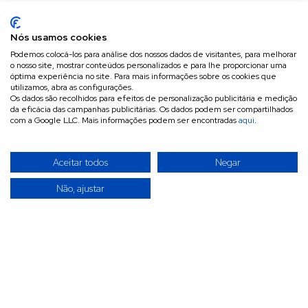
Nós usamos cookies
Podemos colocá-los para análise dos nossos dados de visitantes, para melhorar
o nosso site, mostrar conteúdos personalizados e para lhe proporcionar uma
óptima experiência no site. Para mais informações sobre os cookies que
utilizamos, abra as configurações.
Os dados são recolhidos para efeitos de personalização publicitária e medição
da eficácia das campanhas publicitárias. Os dados podem ser compartilhados
com a Google LLC. Mais informações podem ser encontradas
aqui
.
Aceitar todos
Negar
Não, ajustar
A INVITÉCNICA é uma empresa especializada na