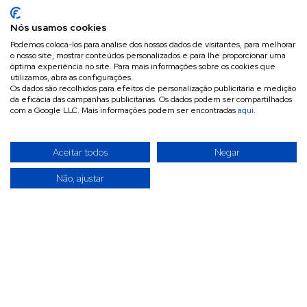
Nós usamos cookies
Podemos colocá-los para análise dos nossos dados de visitantes, para melhorar
o nosso site, mostrar conteúdos personalizados e para lhe proporcionar uma
óptima experiência no site. Para mais informações sobre os cookies que
utilizamos, abra as configurações.
Os dados são recolhidos para efeitos de personalização publicitária e medição
da eficácia das campanhas publicitárias. Os dados podem ser compartilhados
com a Google LLC. Mais informações podem ser encontradas
aqui
.
Aceitar todos
Negar
Não, ajustar
A INVITÉCNICA é uma empresa especializada na
importação, exportação e comercialização por grosso de