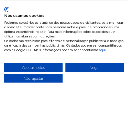
Nós usamos cookies
Podemos colocá-los para análise dos nossos dados de visitantes, para melhorar
o nosso site, mostrar conteúdos personalizados e para lhe proporcionar uma
óptima experiência no site. Para mais informações sobre os cookies que
utilizamos, abra as configurações.
Os dados são recolhidos para efeitos de personalização publicitária e medição
da eficácia das campanhas publicitárias. Os dados podem ser compartilhados
com a Google LLC. Mais informações podem ser encontradas
aqui
.
Aceitar todos
Negar
Não, ajustar
A INVITÉCNICA é uma empresa especializada na