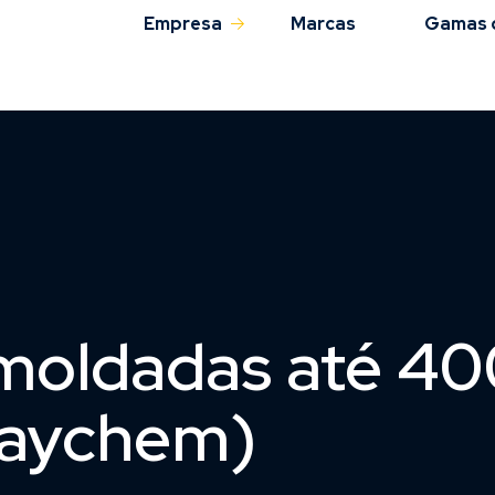
Empresa
Marcas
Gamas 
Sobre nós
QAS
oldadas até 40
Raychem)