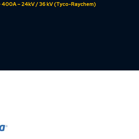
 400A – 24kV / 36 kV (Tyco-Raychem)