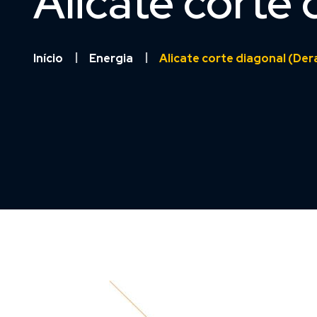
Alicate corte
Início
Energia
Alicate corte diagonal (De