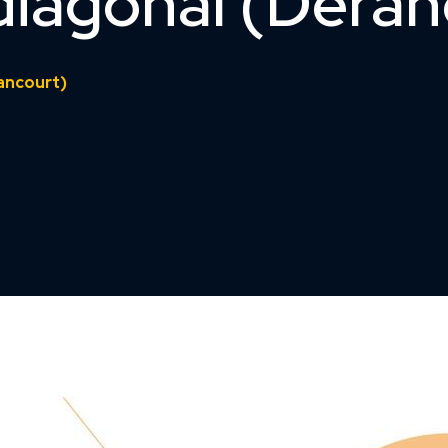
 diagonal (Dera
rancourt)