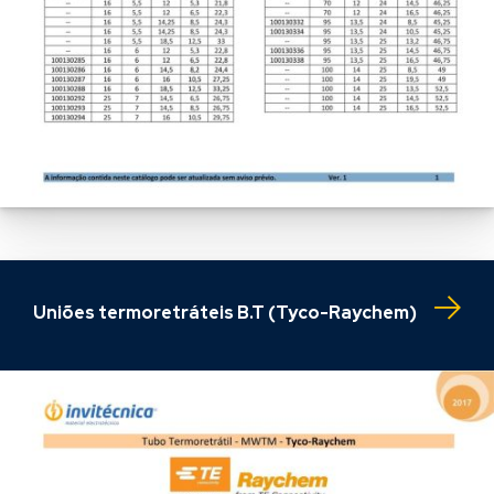
Uniões termoretráteis B.T (Tyco-Raychem)