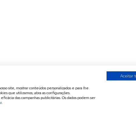
Aceitar 
nosso site, mostrar conteúdos personalizados e para lhe
kies que utilizamos, abra as configurações.
a eficácia das campanhas publicitárias. Os dados podem ser
ui
.
A
Contactos
Invitécnica