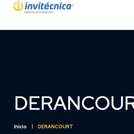
DERANCOU
Início
DERANCOURT