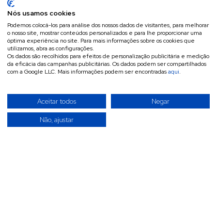
Nós usamos cookies
Podemos colocá-los para análise dos nossos dados de visitantes, para melhorar
o nosso site, mostrar conteúdos personalizados e para lhe proporcionar uma
óptima experiência no site. Para mais informações sobre os cookies que
utilizamos, abra as configurações.
Os dados são recolhidos para efeitos de personalização publicitária e medição
da eficácia das campanhas publicitárias. Os dados podem ser compartilhados
com a Google LLC. Mais informações podem ser encontradas
aqui
.
Aceitar todos
Negar
Não, ajustar
A INVITÉCNICA é uma empresa especializada na
importação, exportação e comercialização por grosso de