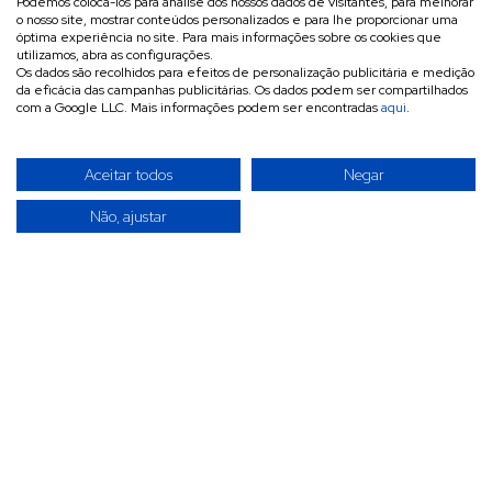
Podemos colocá-los para análise dos nossos dados de visitantes, para melhorar
o nosso site, mostrar conteúdos personalizados e para lhe proporcionar uma
óptima experiência no site. Para mais informações sobre os cookies que
utilizamos, abra as configurações.
Os dados são recolhidos para efeitos de personalização publicitária e medição
da eficácia das campanhas publicitárias. Os dados podem ser compartilhados
com a Google LLC. Mais informações podem ser encontradas
aqui
.
Aceitar todos
Negar
Não, ajustar
A INVITÉCNICA é uma empresa especializada na
importação, exportação e comercialização por grosso de
materiais eletrotécnicos, acessórios e ferramentas
destinados a redes elétricas de baixa, média e alta