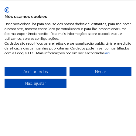
Nós usamos cookies
Podemos colocá-los para análise dos nossos dados de visitantes, para melhorar
o nosso site, mostrar conteúdos personalizados e para lhe proporcionar uma
óptima experiência no site. Para mais informações sobre os cookies que
utilizamos, abra as configurações.
Os dados são recolhidos para efeitos de personalização publicitária e medição
da eficácia das campanhas publicitárias. Os dados podem ser compartilhados
com a Google LLC. Mais informações podem ser encontradas
aqui
.
Aceitar todos
Negar
Não, ajustar
A INVITÉCNICA é uma empresa especializada na