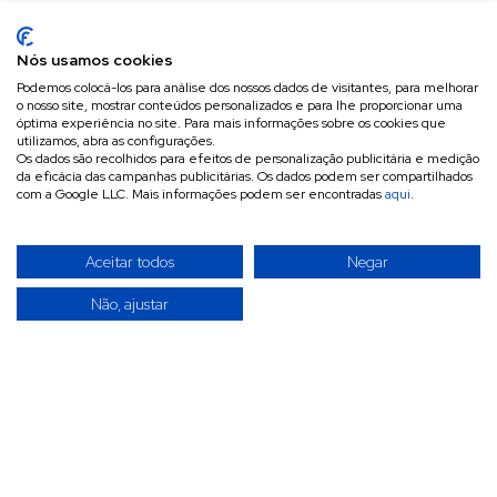
Nós usamos cookies
Podemos colocá-los para análise dos nossos dados de visitantes, para melhorar
o nosso site, mostrar conteúdos personalizados e para lhe proporcionar uma
óptima experiência no site. Para mais informações sobre os cookies que
utilizamos, abra as configurações.
Os dados são recolhidos para efeitos de personalização publicitária e medição
da eficácia das campanhas publicitárias. Os dados podem ser compartilhados
com a Google LLC. Mais informações podem ser encontradas
aqui
.
Aceitar todos
Negar
Não, ajustar
A INVITÉCNICA é uma empresa especializada na