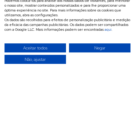
Podemos colocá-los para análise dos nossos dados de visitantes, para melhorar
o nosso site, mostrar conteúdos personalizados e para lhe proporcionar uma
óptima experiência no site. Para mais informações sobre os cookies que
utilizamos, abra as configurações.
Os dados são recolhidos para efeitos de personalização publicitária e medição
da eficácia das campanhas publicitárias. Os dados podem ser compartilhados
com a Google LLC. Mais informações podem ser encontradas
aqui
.
Aceitar todos
Negar
Não, ajustar
A INVITÉCNICA é uma empresa especializada na
importação, exportação e comercialização por grosso de
materiais eletrotécnicos, acessórios e ferramentas
destinados a redes elétricas de baixa, média e alta