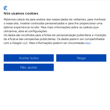
Nós usamos cookies
Podemos colocá-los para análise dos nossos dados de visitantes, para melhorar
o nosso site, mostrar conteúdos personalizados e para lhe proporcionar uma
óptima experiência no site. Para mais informações sobre os cookies que
utilizamos, abra as configurações.
Os dados são recolhidos para efeitos de personalização publicitária e medição
da eficácia das campanhas publicitárias. Os dados podem ser compartilhados
com a Google LLC. Mais informações podem ser encontradas
aqui
.
Aceitar todos
Negar
Não, ajustar
A INVITÉCNICA é uma empresa especializada na