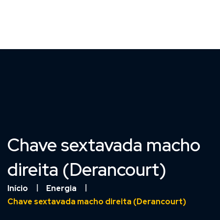
Chave sextavada macho
direita (Derancourt)
Início
Energia
Chave sextavada macho direita (Derancourt)