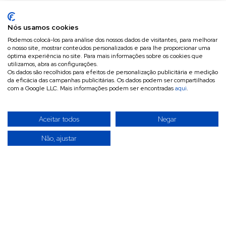
Nós usamos cookies
Podemos colocá-los para análise dos nossos dados de visitantes, para melhorar
o nosso site, mostrar conteúdos personalizados e para lhe proporcionar uma
óptima experiência no site. Para mais informações sobre os cookies que
utilizamos, abra as configurações.
Os dados são recolhidos para efeitos de personalização publicitária e medição
da eficácia das campanhas publicitárias. Os dados podem ser compartilhados
com a Google LLC. Mais informações podem ser encontradas
aqui
.
Aceitar todos
Negar
Não, ajustar
A INVITÉCNICA é uma empresa especializada na