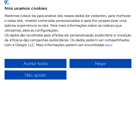
Nós usamos cookies
Podemos colocá-los para análise dos nossos dados de visitantes, para melhorar
o nosso site, mostrar conteúdos personalizados e para lhe proporcionar uma
óptima experiência no site. Para mais informações sobre os cookies que
utilizamos, abra as configurações.
Os dados são recolhidos para efeitos de personalização publicitária e medição
da eficácia das campanhas publicitárias. Os dados podem ser compartilhados
com a Google LLC. Mais informações podem ser encontradas
aqui
.
Aceitar todos
Negar
Não, ajustar
A INVITÉCNICA é uma empresa especializada na
importação, exportação e comercialização por grosso de