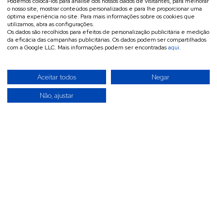
Podemos colocá-los para análise dos nossos dados de visitantes, para melhorar
o nosso site, mostrar conteúdos personalizados e para lhe proporcionar uma
óptima experiência no site. Para mais informações sobre os cookies que
utilizamos, abra as configurações.
Os dados são recolhidos para efeitos de personalização publicitária e medição
da eficácia das campanhas publicitárias. Os dados podem ser compartilhados
com a Google LLC. Mais informações podem ser encontradas
aqui
.
Aceitar todos
Negar
Não, ajustar
A INVITÉCNICA é uma empresa especializada na
importação, exportação e comercialização por grosso de
materiais eletrotécnicos, acessórios e ferramentas
destinados a redes elétricas de baixa, média e alta