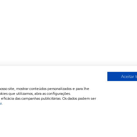
Aceitar 
nosso site, mostrar conteúdos personalizados e para lhe
kies que utilizamos, abra as configurações.
a eficácia das campanhas publicitárias. Os dados podem ser
ui
.
A
Contactos
Invitécnica